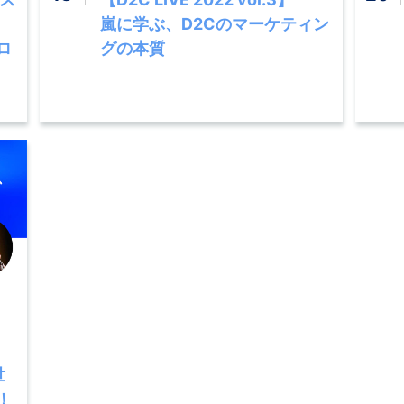
嵐に学ぶ、D2Cのマーケティン
ロ
グの本質
世
！