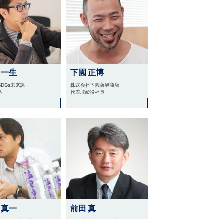
 一生
下園 正博
SDGs未来課
株式会社下園薩男商店
佐
代表取締役社長
 真一
前田 真