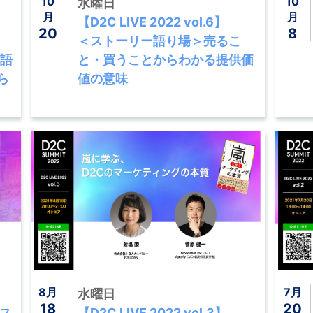
10
10
水曜日
月
月
【D2C LIVE 2022 vol.6】
20
8
＜ストーリー語り場＞売るこ
ー語
と・買うことからわかる提供価
ら
値の意味
8月
7月
水曜日
18
20
ラス
【D2C LIVE 2022 vol.3】