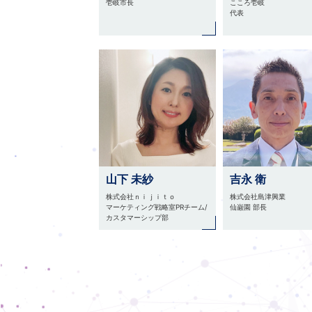
壱岐市長
こころ壱岐
代表
山下 未紗
吉永 衛
株式会社ｎｉｊｉｔｏ
株式会社島津興業
マーケティング戦略室PRチーム/
仙巌園 部長
カスタマーシップ部