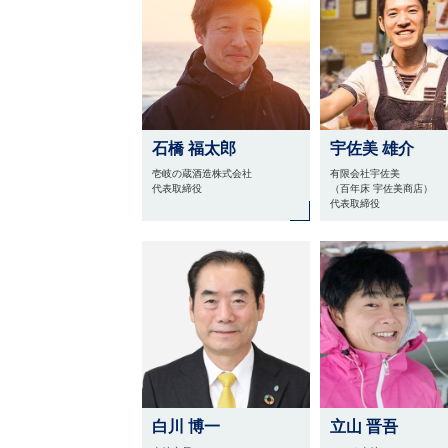
石橋 福太郎
宇佐美 雄介
壱岐の蔵酒造株式会社
有限会社宇佐美
代表取締役
（百年床 宇佐美商店）
代表取締役
白川 博一
立山 晋吾