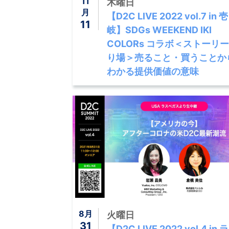
11
木曜日
月
【D2C LIVE 2022 vol.7 in 壱
11
岐】SDGs WEEKEND IKI
COLORs コラボ＜ストーリ
り場＞売ること・買うことか
わかる提供価値の意味
8月
火曜日
31
【D2C LIVE 2022 vol.4 in 