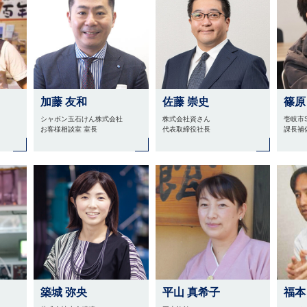
加藤 友和
佐藤 崇史
篠原
シャボン玉石けん株式会社
株式会社資さん
壱岐市
お客様相談室 室長
代表取締役社長
課長補
築城 弥央
平山 真希子
福本