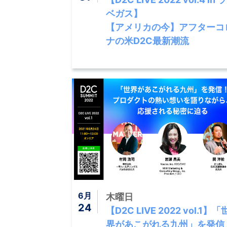
ベガス】
【アメリカの今】アフターコ
ナの米D2C最新潮流
6月
木曜日
24
【D2C LIVE 2022 vol.1】「
界があこがれる九州」を発信