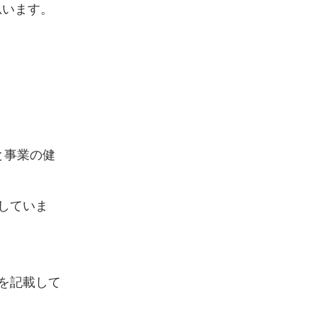
思います。
と事業の健
表していま
義を記載して