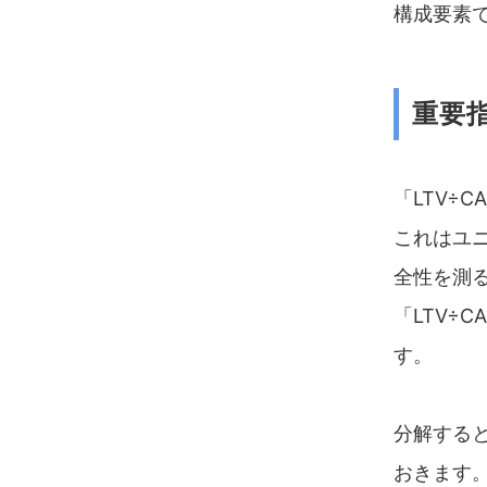
構成要素で
重要指
「LTV÷
これはユ
全性を測
「LTV÷
す。
分解すると
おきます