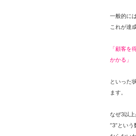
一般的には
これが達
「顧客を
かかる」
といった
ます。
なぜ3以
“3”とい