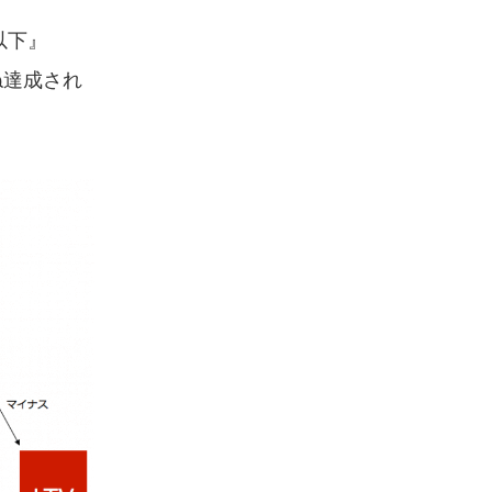
以下』
ね達成され