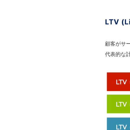
LTV (L
顧客がサ
代表的な