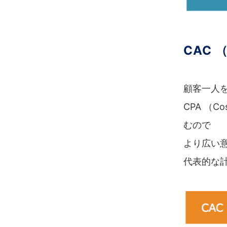
CAC （
顧客一人
CPA （C
むので
より広い
代表的な